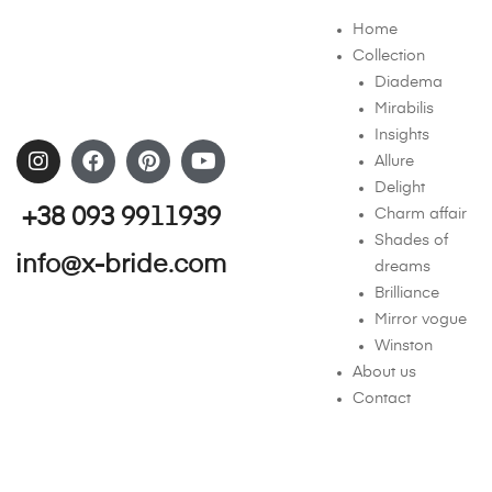
Home
Collection
Diadema
Mirabilis
Insights
Allure
Delight
+38 093 9911939
Charm affair
Shades of
info@x-bride.com
dreams
Brilliance
Mirror vogue
Winston
About us
Contact