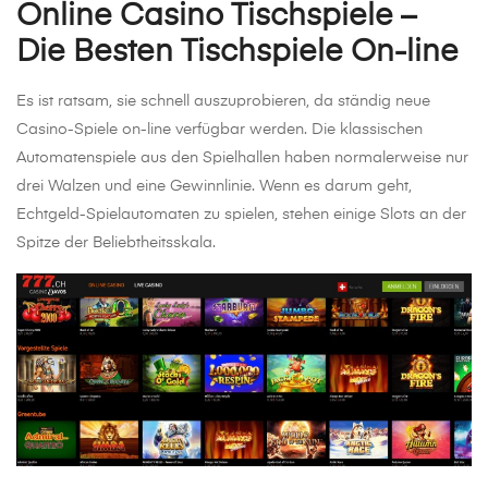
Online Casino Tischspiele –
Die Besten Tischspiele On-line
Es ist ratsam, sie schnell auszuprobieren, da ständig neue
Casino-Spiele on-line verfügbar werden. Die klassischen
Automatenspiele aus den Spielhallen haben normalerweise nur
drei Walzen und eine Gewinnlinie. Wenn es darum geht,
Echtgeld-Spielautomaten zu spielen, stehen einige Slots an der
Spitze der Beliebtheitsskala.