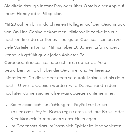
Sie direkt through Instant Play oder über Obtain einer App auf
Ihrem Handy oder Pill spielen.
Mit 20 Jahren bin in durch einen Kollegen auf den Geschmack
von On Line Casino gekommen. Mittlerweile zocke ich nur
noch on-line, da der Bonus – bei guten Casinos – einfach zu
viele Vorteile mitbringt. Mit nun über 10 Jahren Erfahrungen,
kenne ich gefühlt quick jeden Anbieter. Bei
Curacaoonlinecasinos habe ich mich daher als Autor
beworben, um dich über die Gewinner und Verlierer zu
informieren. Da diese aber eben so attraktiv sind und bis dato
noch EU-weit akzeptiert werden, wird Deutschland in den
nächsten Jahren sicherlich etwas dagegen unternehmen.
Sie müssen sich zur Zahlung mit PayPal nur für ein
kostenloses PayPal-Konto registrieren und Ihre Bank- oder
Kreditkarteninformationen sicher hinterlegen.
Im Gegensatz dazu müssen sich Spieler im landbasierten