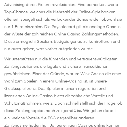
Advertising deren Picture revolutioniert. Eine bemerkenswerte
Top-Chance, welches die Mehrzahl der Online-Spielbanken
offeriert, spiegelt sich als verlockender Bonus wider, obwohl sie
nur 1 Euro einzahlen. Die Paysafecard gilt als analoge Oase in
der Wüste der zahlreichen Online Casino Zahlungsmethoden.
Diese ermöglicht Spielern, Budgets genau zu kontrollieren und
nur auszugeben, was vorher aufgeladen wurde.
Wir unterstützen nur die führenden und vertrauenswürdigsten
Zahlungsoptionen, die legale und sichere Transaktionen
gewährleisten. Einer der Gründe, warum Winz Casino die erste
Wahl zum Spielen in einem Online-Casino ist, ist unsere
Glücksspiellizenz. Das Spielen in einem regulierten und
lizenzierten Online-Casino bietet dir zahlreiche Vorteile und
Schutzmaßnahmen, wie z. Doch schnell stellt sich die Frage, ob
diese Zahlungsoption noch zeitgemäß ist. Wir gehen darauf
ein, welche Vorteile die PSC gegenüber anderen
Zahlungsmethoden hat. Ja, bei einigen Casinos online können