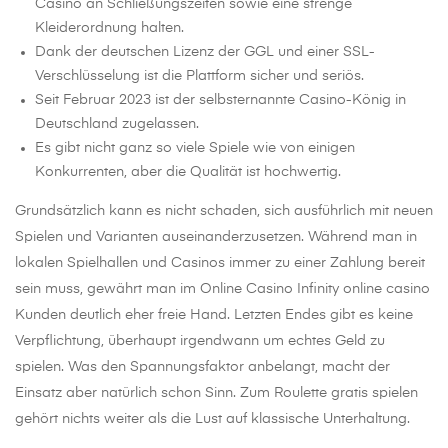
Casino an Schließungszeiten sowie eine strenge
Kleiderordnung halten.
Dank der deutschen Lizenz der GGL und einer SSL-
Verschlüsselung ist die Plattform sicher und seriös.
Seit Februar 2023 ist der selbsternannte Casino-König in
Deutschland zugelassen.
Es gibt nicht ganz so viele Spiele wie von einigen
Konkurrenten, aber die Qualität ist hochwertig.
Grundsätzlich kann es nicht schaden, sich ausführlich mit neuen
Spielen und Varianten auseinanderzusetzen. Während man in
lokalen Spielhallen und Casinos immer zu einer Zahlung bereit
sein muss, gewährt man im Online Casino
Infinity online casino
Kunden deutlich eher freie Hand. Letzten Endes gibt es keine
Verpflichtung, überhaupt irgendwann um echtes Geld zu
spielen. Was den Spannungsfaktor anbelangt, macht der
Einsatz aber natürlich schon Sinn. Zum Roulette gratis spielen
gehört nichts weiter als die Lust auf klassische Unterhaltung.